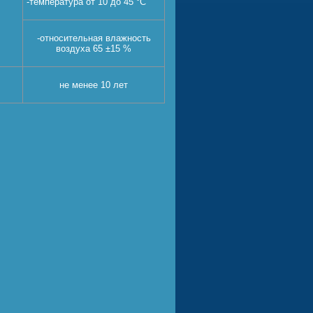
-температура от 10 до 45 °C
-относительная влажность
воздуха 65 ±15 %
не менее 10 лет