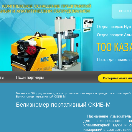
ПОИСК 
Отдел продаж Нур
Отдел продаж
Почта для приема
ты
Наши партнеры
Главная
»
Оборудование для контроля качества зерна и продуктов его перераб
Белизномер портативный СКИБ-М
Белизномер портативный СКИБ-М
Назначени
е Измеритель
для экспрессного о
хлебопекарной муки и о
измерений в соответствии