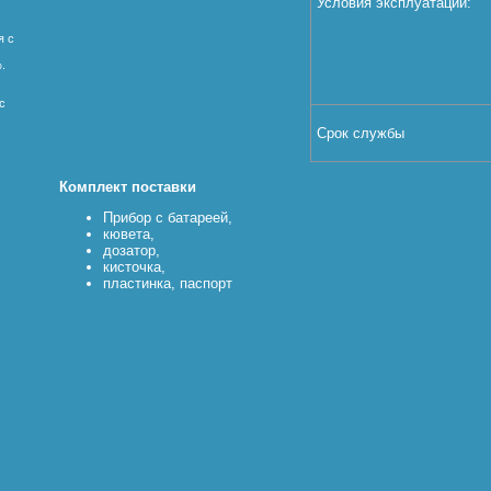
Условия эксплуатации:
я с
%.
с
Срок службы
Комплект поставки
Прибор с батареей,
кювета,
дозатор,
кисточка,
пластинка, паспорт