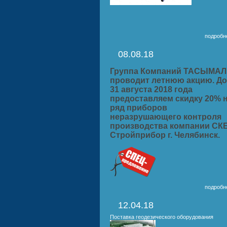
подробне
08.08.18
Группа Компаний ТАСЫМАЛ
проводит летнюю акцию. До
31 августа 2018 года
предоставляем скидку 20% 
ряд приборов
неразрушающего контроля
производства компании СК
Стройприбор г. Челябинск.
подробне
12.04.18
Поставка геодезического оборудования