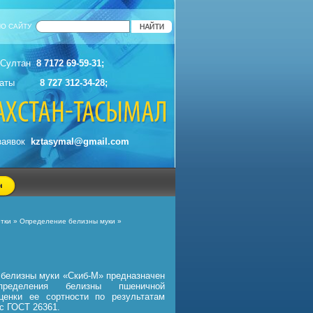
ПО САЙТУ
-Султан
8 7172 69-59-31;
 Алматы
8 727 312-34-28;
 заявок
kztasymal@gmail.com
отки
»
Определение белизны муки
»
 белизны муки «Скиб-М» предназначен
пределения белизны пшеничной
ценки ее сортности по результатам
 с ГОСТ 26361.