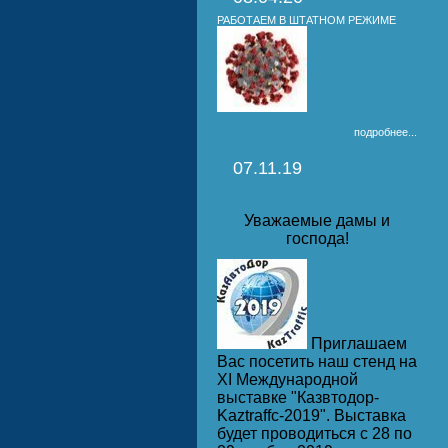
РАБОТАЕМ В ШТАТНОМ РЕЖИМЕ
подробнее...
07.11.19
Уважаемые дамы и
господа!
Приглашаем
Вас посетить наш стенд на
ХI Международной
выставке "Казвтодор-
Kaztraffc-2019". Выставка
будет проводиться с 28 по