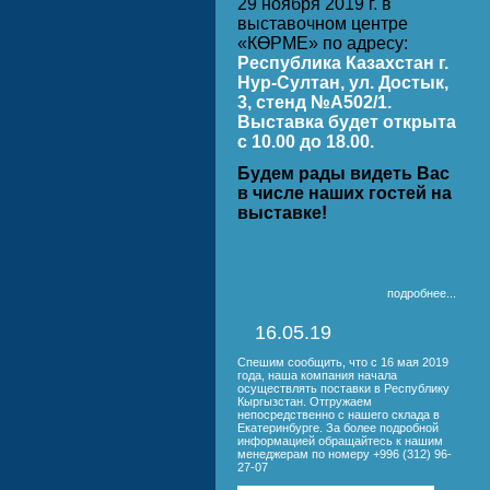
29 ноября 2019 г. в
выставочном центре
«КӨРМЕ» по адресу:
Республика Казахстан г.
Нур-Султан, ул. Достык,
3, стенд №A502/1.
Выставка будет открыта
с 10.00 до 18.00.
Будем рады видеть Вас
в числе наших гостей на
выставке!
подробнее...
16.05.19
Спешим сообщить, что с 16 мая 2019
года, наша компания начала
осуществлять поставки в Республику
Кыргызстан. Отгружаем
непосредственно с нашего склада в
Екатеринбурге. За более подробной
информацией обращайтесь к нашим
менеджерам по номеру +996 (312) 96-
27-07