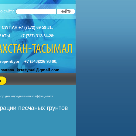
ПО САЙТУ
СУЛТАН +7 (7172) 69-59-31;
МАТЫ +7 (727) 312-34-28;
еринбург +7 (343)226-93-90;
а заявок
kztasymal@gmail.com
ор для определения коэффициента
рации песчаных грунтов