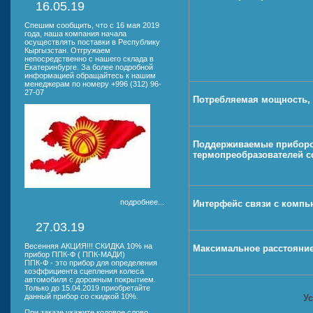
16.05.19
Спешим сообщить, что с 16 мая 2019
года, наша компания начала
осуществлять поставки в Республику
Кыргызстан. Отгружаем
непосредственно с нашего склада в
Екатеринбурге. За более подробной
информацией обращайтесь к нашим
менеджерам по номеру +996 (312) 96-
27-07
Потребляемая мощность,
Поддерживаемые прибор
термопреобразователей с
подробнее...
Интерфейс связи с комп
27.03.19
Весенняя АКЦИЯ!!! СКИДКА 10% на
Максимальное расстояние
прибор ППК-Ф ( ППК-МАДИ)
ППК-Ф - это прибор для определения
коэффициента сцепления колеса
автомобиля с дорожным покрытием.
Только до 15.04.2019 приобретайте
данный прибор со скидкой 10%.
У
При заказе укажите кодовое слово