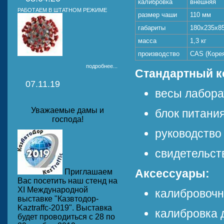
калибровка
внешняя
РАБОТАЕМ В ШТАТНОМ РЕЖИМЕ
размер чаши
110 мм
габариты
180х235х8
масса
1,3 кг
производство
CAS (Коре
подробнее...
Стандартный к
07.11.19
весы лабор
Уважаемые дамы и
блок питания
господа!
руководство 
свидетельст
Аксессуары:
Приглашаем
Вас посетить наш стенд на
ХI Международной
калибровочна
выставке "Казвтодор-
Kaztraffc-2019". Выставка
калибровка 
будет проводиться с 28 по