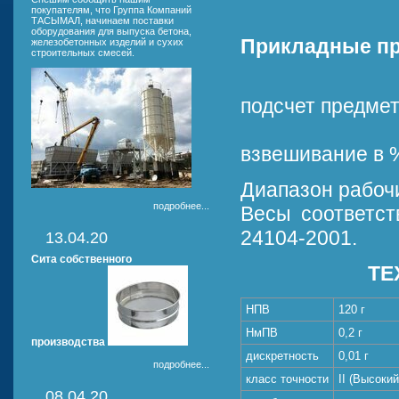
покупателям, что Группа Компаний
ТАСЫМАЛ, начинаем поставки
оборудования для выпуска бетона,
Прикладные п
железобетонных изделий и сухих
строительных смесей.
подсчет предмет
взвешивание в 
Диапазон рабочи
подробнее...
Весы соответст
24104-2001.
13.04.20
Сита собственного
ТЕ
НПВ
120 г
НмПВ
0,2 г
производства
дискретность
0,01 г
подробнее...
класс точности
II (Высокий
08.04.20