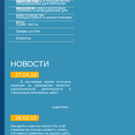
Оборудование для контроля
качества молока и молочных продуктов
Приборы и оборудование для
животноводства
Лабораторные и аналитические
весы
Прайс листы
Заявка on-line
Клиенты
НОВОСТИ
27.04.10
В настоящее время получена
лицензия на проведение проектно-
изыскательской деятельности и
строительно-монтажных работ.
подробнее...
26.02.10
Заходите к нам постоянно! На этой
странице вы всегда сможете, узнать,
что нового появилось на нашем сайте.