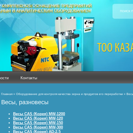
КОМПЛЕКСНОЕ ОСНАЩЕНИЕ ПРЕДПРИЯТИЙ
ЬНЫМ И АНАЛИТИЧЕСКИМ ОБОРУДОВАНИЕМ
ПОИСК 
вости
Контакты
Главная
»
Оборудование для контроля качества зерна и продуктов его переработки
» Весы
Весы, разновесы
Весы САS (Корея) MW-1200
Весы САS (Корея) MW-120
Весы САS (Корея) MW-150
Весы САS (Корея) MW-300
Весы САS (Корея) АD-2,5