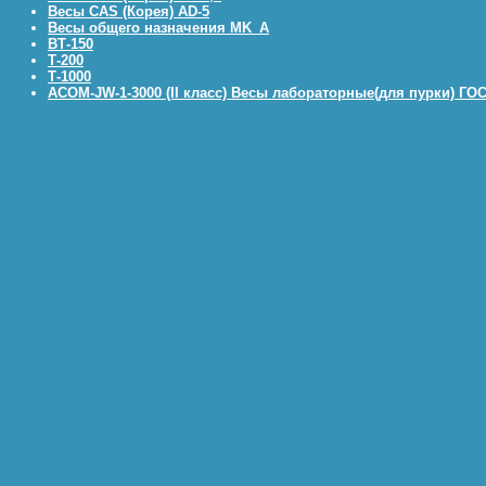
Весы САS (Корея) АD-5
Весы общего назначения MK_A
ВТ-150
Т-200
Т-1000
ACOM-JW-1-3000 (II класс) Весы лабораторные(для пурки) ГОСТ