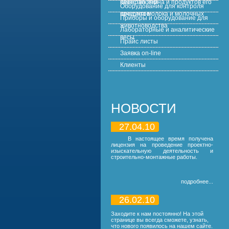
Оборудование для контроля
качества молока и молочных продуктов
Приборы и оборудование для
животноводства
Лабораторные и аналитические
весы
Прайс листы
Заявка on-line
Клиенты
НОВОСТИ
27.04.10
В настоящее время получена
лицензия на проведение проектно-
изыскательную деятельность и
строительно-монтажные работы.
подробнее...
26.02.10
Заходите к нам постоянно! На этой
странице вы всегда сможете, узнать,
что нового появилось на нашем сайте.